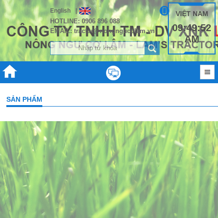
English
|
VIỆT NAM
HOTLINE: 0906 896 088
09:49:52
EMAIL: tractor@nongngucolam.vn
AM
SẢN PHẨM