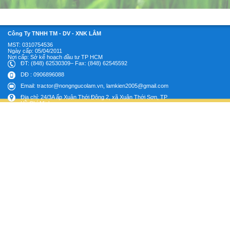
Công Ty TNHH TM - DV - XNK LÂM
MST: 0310754536
Ngày cấp: 05/04/2011
Nợi cấp: Sở kế hoạch đầu tư TP HCM
ĐT: (848) 62530309– Fax: (848) 62545592
DĐ : 0906896088
Email: tractor@nongngucolam.vn, lamkien2005@gmail.com
Địa chỉ: 24/3A ấp Xuân Thới Đông 2, xã Xuân Thới Sơn, TP
Hồ Chí Minh