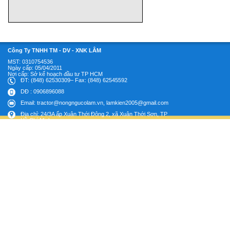
Công Ty TNHH TM - DV - XNK LÂM
MST: 0310754536
Ngày cấp: 05/04/2011
Nợi cấp: Sở kế hoạch đầu tư TP HCM
ĐT: (848) 62530309– Fax: (848) 62545592
DĐ : 0906896088
Email: tractor@nongngucolam.vn, lamkien2005@gmail.com
Địa chỉ: 24/3A ấp Xuân Thới Đông 2, xã Xuân Thới Sơn, TP
Hồ Chí Minh