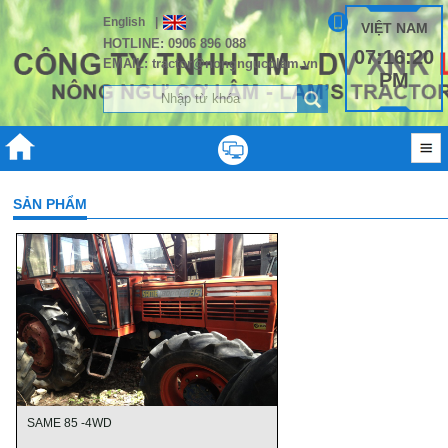
English
|
VIỆT NAM
HOTLINE: 0906 896 088
07:16:20
EMAIL: tractor@nongngucolam.vn
PM
SẢN PHẨM
SAME 85 -4WD