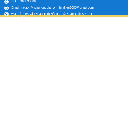
DĐ : 0906896088
Email: tractor@nongngucolam.vn, lamkien2005@gmail.com
Địa chỉ: 24/3A ấp Xuân Thới Đông 2, xã Xuân Thới Sơn, TP
Hồ Chí Minh