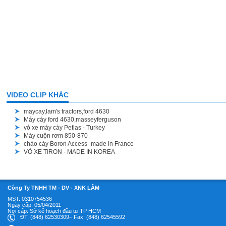
VIDEO CLIP KHÁC
maycay,lam's tractors,ford 4630
Máy cày ford 4630,masseyferguson
vỏ xe máy cày Petlas - Turkey
Máy cuộn rơm 850-870
chảo cày Boron Access -made in France
VỎ XE TIRON - MADE IN KOREA
Công Ty TNHH TM - DV - XNK LÂM
MST: 0310754536
Ngày cấp: 05/04/2011
Nợi cấp: Sở kế hoạch đầu tư TP HCM
ĐT: (848) 62530309– Fax: (848) 62545592