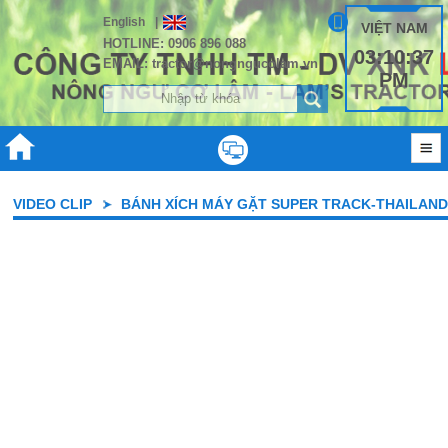
English
|
VIỆT NAM
HOTLINE: 0906 896 088
03:10:37
EMAIL: tractor@nongngucolam.vn
PM
VIDEO CLIP
BÁNH XÍCH MÁY GẶT SUPER TRACK-THAILAND