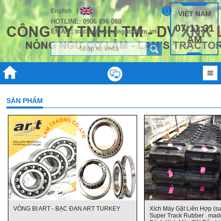
English
|
VIỆT NAM
HOTLINE: 0906 896 088
07:11:31
EMAIL: tractor@nongngucolam.vn
AM
SẢN PHẨM
VÒNG BI ART - BẠC ĐẠN ART TURKEY
Xích Máy Gặt Liên Hợp (su
Super Track Rubber . made