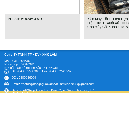
BELARUS 8345-4WD
Xích Máy Gặt Đ. Liên Hợp 
Hiệu HKCL .Xuất Xứ: Tru
Cho Máy Gặt Kubota DC60,6
Công Ty TNHH TM - DV - XNK LÂM
MST: 0310754536
Ngày cấp: 05/04/2011
Nợi cấp: Sở kế hoạch đầu tư TP HCM
ĐT: (848) 62530309– Fax: (848) 62545592
DĐ : 0906896088
Email: tractor@nongngucolam.vn, lamkien2005@gmail.com
Địa chỉ: 24/3A ấp Xuân Thới Đông 2, xã Xuân Thới Sơn, TP
Hồ Chí Minh