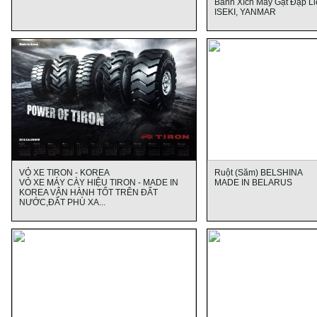
Bánh Xích Máy Gặt Đập L
ISEKI, YANMAR
VỎ XE TIRON - KOREA
Ruột (Săm) BELSHINA
VỎ XE MÁY CÀY HIỆU TIRON - MADE IN
MADE IN BELARUS
KOREA VẬN HÀNH TỐT TRÊN ĐẤT
NƯỚC,ĐẤT PHÙ XA...