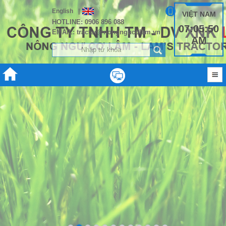
English
|
VIỆT NAM
HOTLINE: 0906 896 088
07:05:50
EMAIL: tractor@nongngucolam.vn
AM