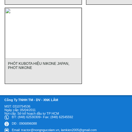
PHÓT KUBOTA HIỆU NIKONE JAPAN,
PHOT NIKONE
Công Ty TNHH TM - DV - XNK LÂM
MST: 0310754536
Ngày cấp: 05/04/2011
Nợi cấp: Sở kế hoạch đầu tư TP HCM
ĐT: (848) 62530309– Fax: (848) 62545592
DĐ : 0906896088
Email: tractor@nongngucolam.vn, lamkien2005@gmail.com