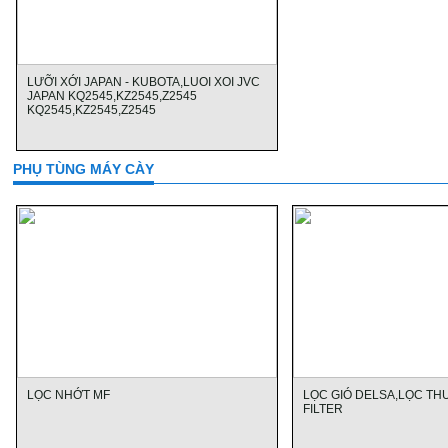
LƯỠI XỚI JAPAN - KUBOTA,LUOI XOI JVC
JAPAN KQ2545,KZ2545,Z2545
KQ2545,KZ2545,Z2545
PHỤ TÙNG MÁY CÀY
LỌC NHỚT MF
LỌC GIÓ DELSA,LỌC TH
FILTER