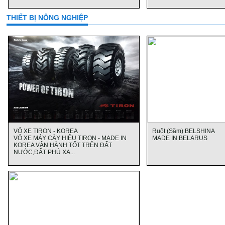
THIẾT BỊ NÔNG NGHIỆP
VỎ XE TIRON - KOREA
Ruột (Săm) BELSHINA
VỎ XE MÁY CÀY HIỆU TIRON - MADE IN
MADE IN BELARUS
KOREA VẬN HÀNH TỐT TRÊN ĐẤT
NƯỚC,ĐẤT PHÙ XA...