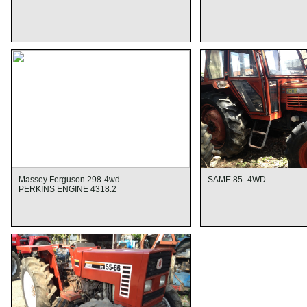
Giàn Xới Đất (60 HP) Lưỡi
VỎ XE TIRON - KOREA
CHỮ C (2,1m), Gian xoi beri
fielding india
Massey Ferguson 298-4wd
SAME 85 -4WD
PERKINS ENGINE 4318.2