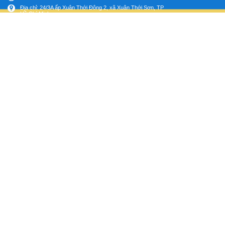
Địa chỉ: 24/3A ấp Xuân Thới Đông 2, xã Xuân Thới Sơn, TP
Hồ Chí Minh